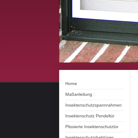
Home
Maßanleitung :
Insektenschutzspannrahmen
Insektenschutz Pendeltür
Plissierte Insektenschutztür
Insektenschutzdrehtüren