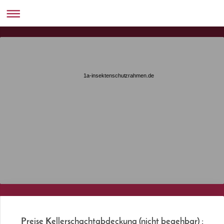
1a-insektenschutzrahmen.de
Preise Kellerschachtabdeckung (nicht begehbar) :