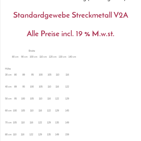
Standardgewebe Streckmetall V2A
Alle Preise incl. 19 % M.w.st.
Breite
80 cm 90 cm 100 cm 110 cm 120 cm 130 cm 140 cm
Höhe
30 cm 80 89 95 100 105 110 116
40 cm 89 95 100 105 110 116 122
50 cm 95 100 105 110 116 122 129
60 cm 100 105 110 116 122 129 145
70 cm 105 110 116 122 129 135 149
80 cm 110 116 122 129 135 149 159